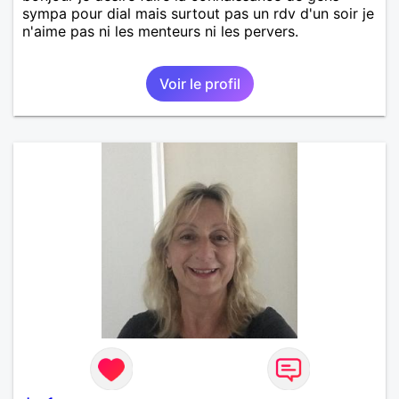
sympa pour dial mais surtout pas un rdv d'un soir je
n'aime pas ni les menteurs ni les pervers.
Voir le profil