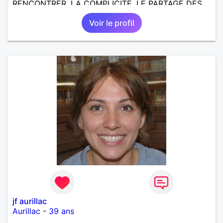
RENCONTRER, LA COMPLICITE, LE PARTAGE DES
BELLES CHOSES DE LA VIE : BALADES, VOYAGES
Voir le profil
EN FRANCE OU AILLEURS. ETRE A L ECOUTE DE L
AUTRE, ET LA VIE SERA PLUS BELLE
ENCORE.....................
jf aurillac
Aurillac
-
39 ans