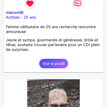
manon06
Antibes
-
25 ans
Femme célibataire de 25 ans recherche rencontre
amoureuse
Jeune et sympa, gourmande et généreuse, drôle et
têtue, souhaite trouver partenaire pour un CDI plein
de surprises.
Voir le profil