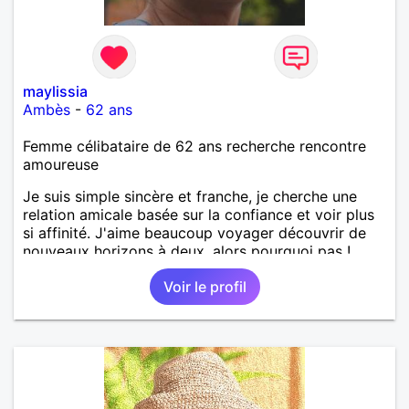
maylissia
Ambès
-
62 ans
Femme célibataire de 62 ans recherche rencontre
amoureuse
Je suis simple sincère et franche, je cherche une
relation amicale basée sur la confiance et voir plus
si affinité. J'aime beaucoup voyager découvrir de
nouveaux horizons à deux, alors pourquoi pas !
Voir le profil