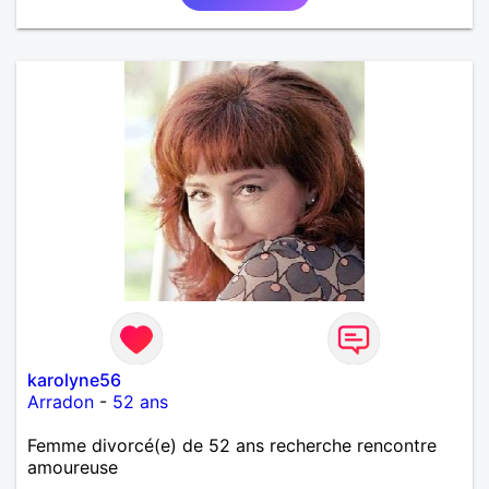
karolyne56
Arradon
-
52 ans
Femme divorcé(e) de 52 ans recherche rencontre
amoureuse