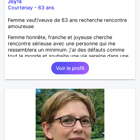
Joy1s
Courtenay
-
63 ans
Femme veuf/veuve de 63 ans recherche rencontre
amoureuse
Femme honnête, franche et joyeuse cherche
rencontre sérieuse avec une personne qui me
ressemblera un minimum. j'ai des défauts comme
tout le monde et souhaite une vie sereine dans une
relation sur du long terme.
Voir le profil