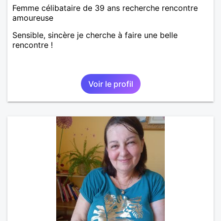
Femme célibataire de 39 ans recherche rencontre
amoureuse
Sensible, sincère je cherche à faire une belle
rencontre !
Voir le profil