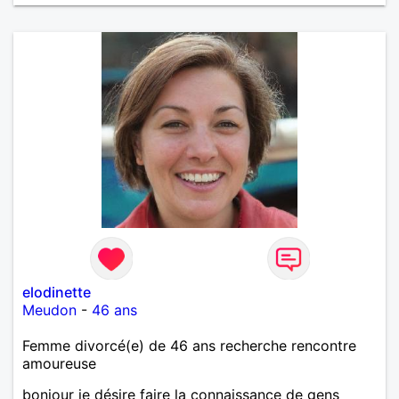
elodinette
Meudon
-
46 ans
Femme divorcé(e) de 46 ans recherche rencontre
amoureuse
bonjour je désire faire la connaissance de gens