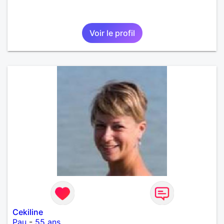
Voir le profil
Cekiline
Pau
-
55 ans