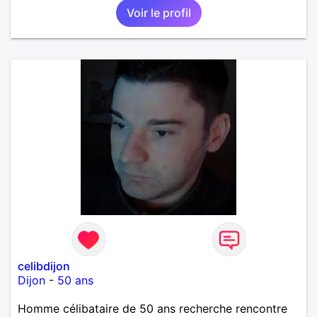
Voir le profil
affectueux, j’adore les petits moments de tendresse
et les calinous réguliers 😊❤️ La solitude finit parfois
par peser, alors si tu es en Nouvelle-Calédonie et
que tu crois encore à un amour vrai, prenons le
temps de discuter… et laissons l’avenir nous guider
🌹
celibdijon
Dijon
-
50 ans
Homme célibataire de 50 ans recherche rencontre