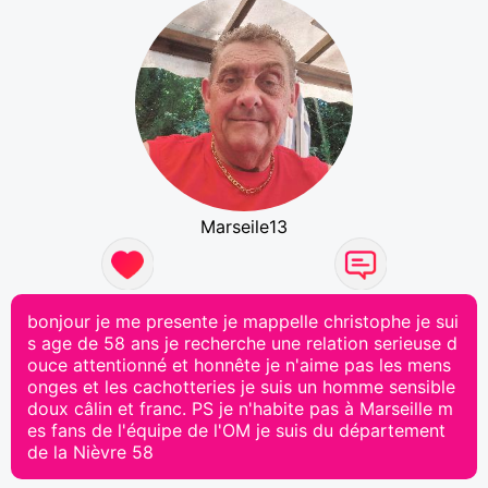
Marseile13
bonjour je me presente je mappelle christophe je sui
s age de 58 ans je recherche une relation serieuse d
ouce attentionné et honnête je n'aime pas les mens
onges et les cachotteries je suis un homme sensible
doux câlin et franc. PS je n'habite pas à Marseille m
es fans de l'équipe de l'OM je suis du département
de la Nièvre 58