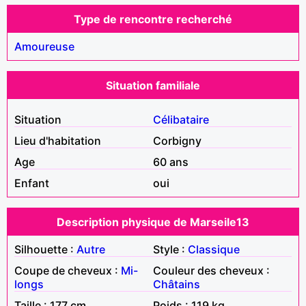
Type de rencontre recherché
Amoureuse
Situation familiale
Situation
Célibataire
Lieu d'habitation
Corbigny
Age
60 ans
Enfant
oui
Description physique de Marseile13
Silhouette :
Autre
Style :
Classique
Coupe de cheveux :
Mi-
Couleur des cheveux :
longs
Châtains
Taille : 177 cm
Poids : 119 kg