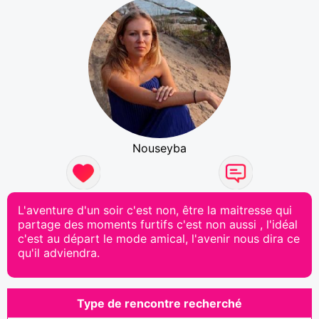
Nouseyba
L'aventure d'un soir c'est non, être la maitresse qui
partage des moments furtifs c'est non aussi , l'idéal
c'est au départ le mode amical, l'avenir nous dira ce
qu'il adviendra.
Type de rencontre recherché