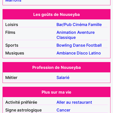
Les goûts de Nouseyba
Loisirs
Bar/Pub
Cinéma
Famille
Films
Animation
Aventure
Classique
Sports
Bowling
Danse
Football
Musiques
Ambiance
Disco
Latino
Profession de Nouseyba
Métier
Salarié
Plus sur ma vie
Activité préférée
Aller au restaurant
Signe astrologique
Cancer