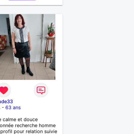
erme. Au plaisir de vous
tude33
s
-
63 ans
 calme et douce
tionnée recherche homme
rofil pour relation suivie