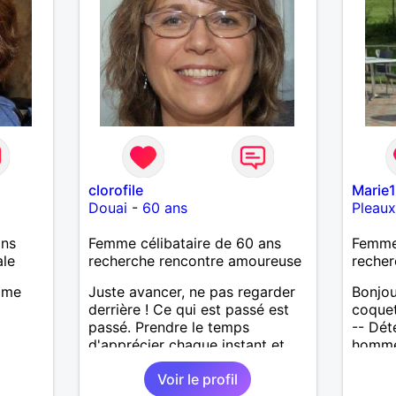
clorofile
Marie
Douai
-
60 ans
Pleau
ans
Femme célibataire de 60 ans
Femme
ale
recherche rencontre amoureuse
recher
mme
Juste avancer, ne pas regarder
Bonjou
derrière ! Ce qui est passé est
coquet
passé. Prendre le temps
-- Dét
d'apprécier chaque instant et
homme 
surtout apprécier les gens qui
géogr
Voir le profil
nous entourent !
départ