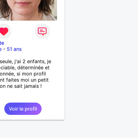
te
e
-
51 ans
seule, j'ai 2 enfants, je
ociable, déterminée et
ionnée, si mon profil
nt faites moi un petit
on ne sait jamais !
Voir le profil