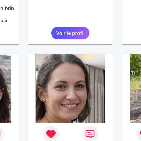
n brin
s à
A
Voir le profil
e !