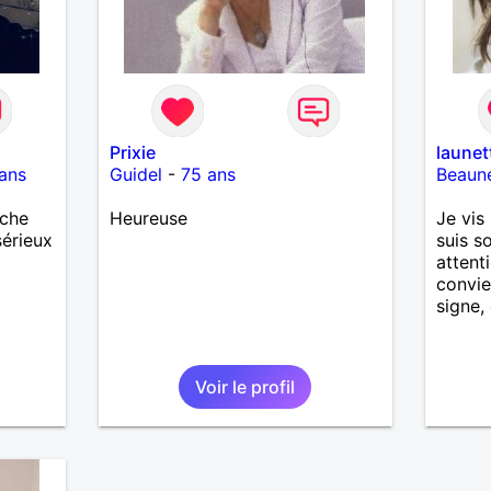
Prixie
launet
ans
Guidel
-
75 ans
Beaun
rche
Heureuse
Je vis 
sérieux
suis s
attent
convie
signe, 
Voir le profil