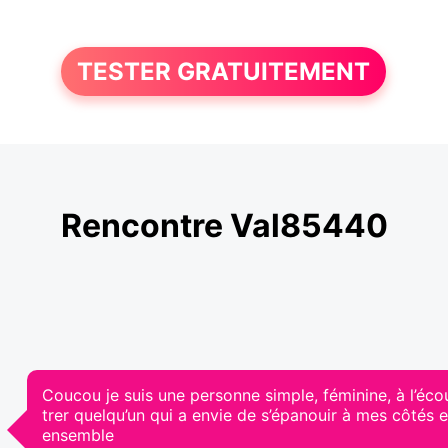
TESTER GRATUITEMENT
Rencontre Val85440
Coucou je suis une personne simple, féminine, à l’écou
trer quelqu’un qui a envie de s’épanouir à mes côtés 
ensemble