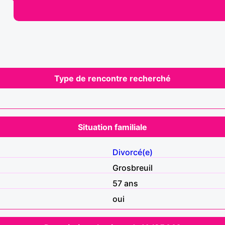
Type de rencontre recherché
Situation familiale
Divorcé(e)
Grosbreuil
57 ans
oui