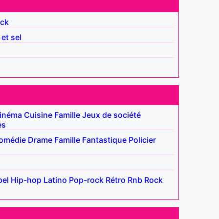
ck
 et sel
inéma
Cuisine
Famille
Jeux de société
es
omédie
Drame
Famille
Fantastique
Policier
el
Hip-hop
Latino
Pop-rock
Rétro
Rnb
Rock