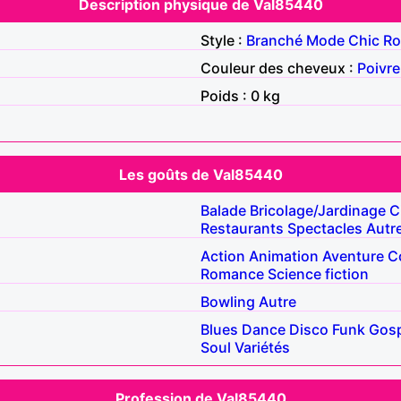
Description physique de Val85440
Style :
Branché
Mode
Chic
Ro
Couleur des cheveux :
Poivre
Poids : 0 kg
Les goûts de Val85440
Balade
Bricolage/Jardinage
C
Restaurants
Spectacles
Autr
Action
Animation
Aventure
C
Romance
Science fiction
Bowling
Autre
Blues
Dance
Disco
Funk
Gosp
Soul
Variétés
Profession de Val85440