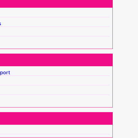
s
port