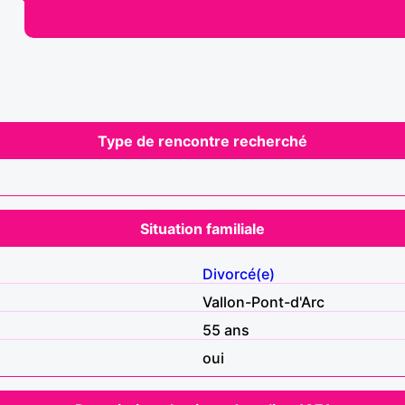
Type de rencontre recherché
Situation familiale
Divorcé(e)
Vallon-Pont-d'Arc
55 ans
oui