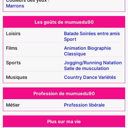
Marrons
Les goûts de mumuedu90
Loisirs
Balade
Soirées entre amis
Sport
Films
Animation
Biographie
Classique
Sports
Jogging/Running
Natation
Salle de musculation
Musiques
Country
Dance
Variétés
Profession de mumuedu90
Métier
Profession libérale
Plus sur ma vie