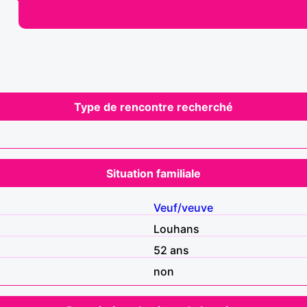
Type de rencontre recherché
Situation familiale
Veuf/veuve
Louhans
52 ans
non